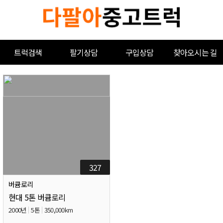
트럭검색
팔기상담
구입상담
찾아오시는 길
327
버큠로리
현대 5톤 버큠로리
2000년
5톤
350,000km