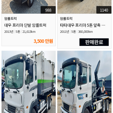
988
1140
암롤트럭
암롤트럭
대우 프리마 단발 암롤트럭
타타대우 프리마 5톤 앞축 암롤트럭
2013년
5톤
21,613km
2011년
5톤
360,000km
3,500 만원