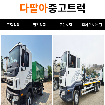
트럭검색
팔기상담
구입상담
찾아오시는 길