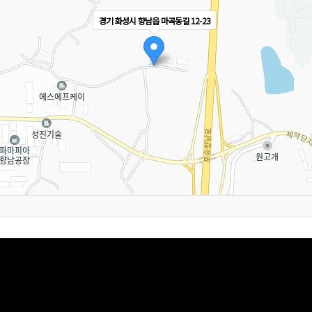
경기 화성시 향남읍 마곡동길 12-23