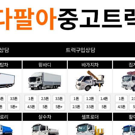
상담
트럭구입상담
탑차
윙바디
바가지차
집
5톤
3.5톤
1톤
2.5톤
3.5톤
1톤
1.2톤
1.4톤
1톤
2
톤
5톤+
4.5톤
5톤
5톤+
2.5톤
3.5톤
5톤
4.5톤
로리
살수차
셀프로더
활