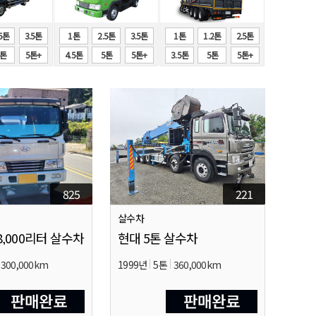
.5톤
3.5톤
1톤
2.5톤
3.5톤
1톤
1.2톤
2.5톤
5톤
5톤+
4.5톤
5톤
5톤+
3.5톤
5톤
5톤+
825
221
살수차
8,000리터 살수차
현대 5톤 살수차
300,000km
1999년
5톤
360,000km